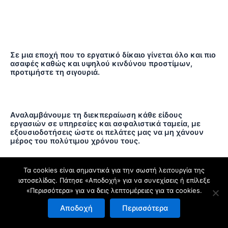
Σε μια εποχή που το εργατικό δίκαιο γίνεται όλο και πιο
ασαφές καθώς και υψηλού κινδύνου προστίμων,
προτιμήστε τη σιγουριά.
Αναλαμβάνουμε τη διεκπεραίωση κάθε είδους
εργασιών σε υπηρεσίες και ασφαλιστικά ταμεία, με
εξουσιοδοτήσεις ώστε οι πελάτες μας να μη χάνουν
μέρος του πολύτιμου χρόνου τους.
Τα cookies είναι σημαντικά για την σωστή λειτουργία της
ιστοσελίδας. Πάτησε «Αποδοχή» για να συνεχίσεις ή επίλεξε
«Περισσότερα» για να δεις λεπτομέρειες για τα cookies.
Copyright © 2026 Λογιστικό Γραφείο Ε.Ν.Α - Ελένη & Νικολέττα
Αρβανίτη | Powered by L3O
Αποδοχή
Περισσότερα