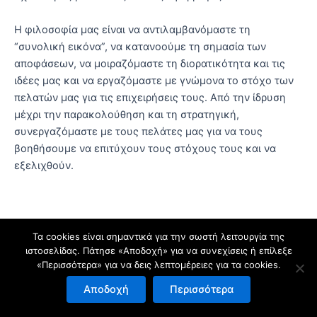
Η φιλοσοφία μας είναι να αντιλαμβανόμαστε τη
“συνολική εικόνα”, να κατανοούμε τη σημασία των
αποφάσεων, να μοιραζόμαστε τη διορατικότητα και τις
ιδέες μας και να εργαζόμαστε με γνώμονα το στόχο των
πελατών μας για τις επιχειρήσεις τους. Από την ίδρυση
μέχρι την παρακολούθηση και τη στρατηγική,
συνεργαζόμαστε με τους πελάτες μας για να τους
βοηθήσουμε να επιτύχουν τους στόχους τους και να
εξελιχθούν.
Τα cookies είναι σημαντικά για την σωστή λειτουργία της
ιστοσελίδας. Πάτησε «Αποδοχή» για να συνεχίσεις ή επίλεξε
«Περισσότερα» για να δεις λεπτομέρειες για τα cookies.
Copyright © 2026 Λογιστικό Γραφείο Ε.Ν.Α - Ελένη & Νικολέττα
Αρβανίτη | Powered by L3O
Αποδοχή
Περισσότερα