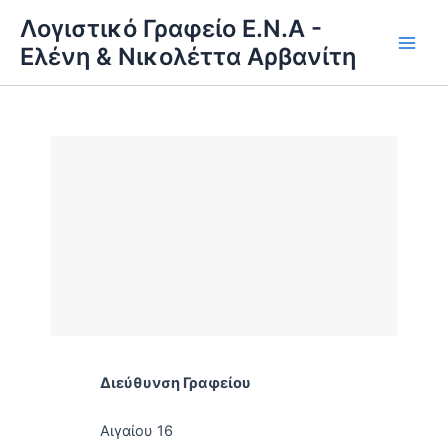
Μετάβαση
Λογιστικό Γραφείο Ε.Ν.Α -
στο
Ελένη & Νικολέττα Αρβανίτη
Main
περιεχόμενο
Men
Διεύθυνση Γραφείου
Αιγαίου 16